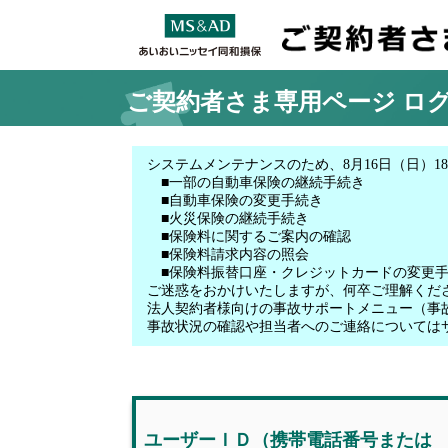
ご契約者さま専用ページ
ロ
システムメンテナンスのため、8月16日（日）18:
■一部の自動車保険の継続手続き
■自動車保険の変更手続き
■火災保険の継続手続き
■保険料に関するご案内の確認
■保険料請求内容の照会
■保険料振替口座・クレジットカードの変更
ご迷惑をおかけいたしますが、何卒ご理解くだ
法人契約者様向けの事故サポートメニュー（事
事故状況の確認や担当者へのご連絡については
ユーザーＩＤ
（携帯電話番号
または